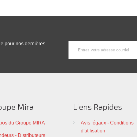
ue pour nos dernières
oupe Mira
Liens Rapides
pos du Groupe MIRA
Avis légaux - Conditions
d'utilisation
deurs - Distributeurs