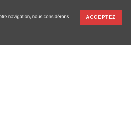
FRANÇAIS
votre navigation, nous considérons
ACCEPTEZ
S
0
SE CONNECTER