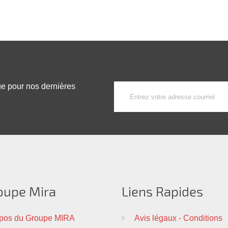
ue pour nos dernières
oupe Mira
Liens Rapides
pos du Groupe MIRA
Avis légaux - Conditions