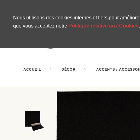
CONTACT
SITEMAP
NOUVELLES MIRA
Nous utilisons des cookies internes et tiers pour amélior
que vous acceptez notre
Politique relative aux Cookies
.
AMUSEMENT
GONF
SALLES DE FÊTE
ACCUEIL
DÉCOR
ACCENTS / ACCESSO