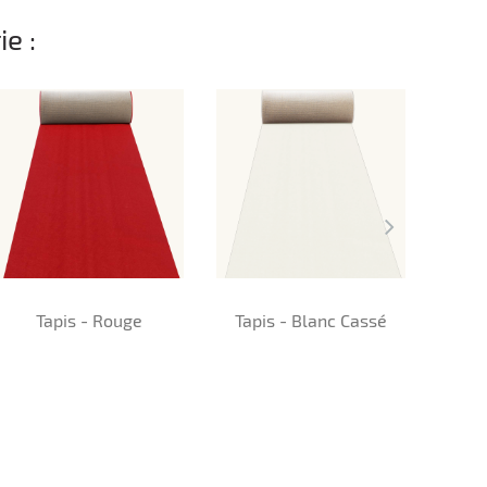
e :
Tapis - Rouge
Tapis - Blanc Cassé
Tap