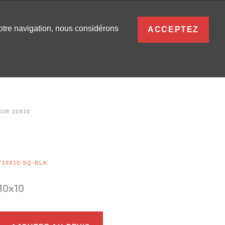
FRANÇAIS
votre navigation, nous considérons
ACCEPTEZ
S
0
SE CONNECTER
OIR 10X10
10X10-SQ-BLK
 10x10