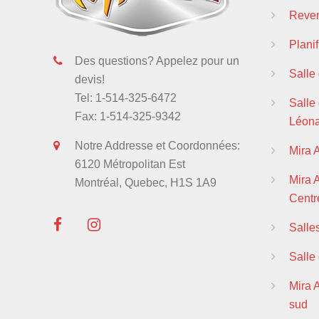
Reven
Plani
Des questions? Appelez pour un
Salle
devis!
Tel: 1-514-325-6472
Salle 
Fax: 1-514-325-9342
Léon
Notre Addresse et Coordonnées:
Mira 
6120 Métropolitan Est
Mira
Montréal, Quebec, H1S 1A9
Centre
Salle
Salle
Mira 
sud