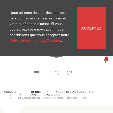
CONTACT
SITEMAP
NOUVELLES MIRA
Nous utilisons des cookies internes et
tiers pour améliorer nos services et
votre expérience d'achat. Si vous
ACCEPTEZ
poursuivez votre navigation, nous
considérons que vous acceptez notre
Politique relative aux Cookies
.
0
ACCUEIL
DÉCOR
ACCENTS / ACCESSOIRES
TAPIS / DANSE / PLANCHERS
PLANCHERS DE DANSE LAMINÉ - BLANC 3’ X 3’