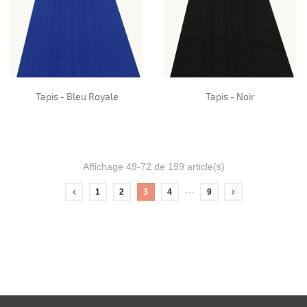
Tapis - Bleu Royale
Tapis - Noir
Affichage 49-72 de 199 article(s)
…
1
2
3
4
9