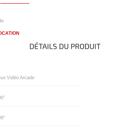
de
LOCATION
DÉTAILS DU PRODUIT
eux Vidéo Arcade
00"
09"