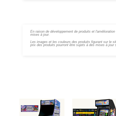
En raison de développement de produits et l'amélioration c
mises à jour.
Les images et les couleurs des produits figurant sur le si
prix des produits pourront être sujets à des mises à jour 