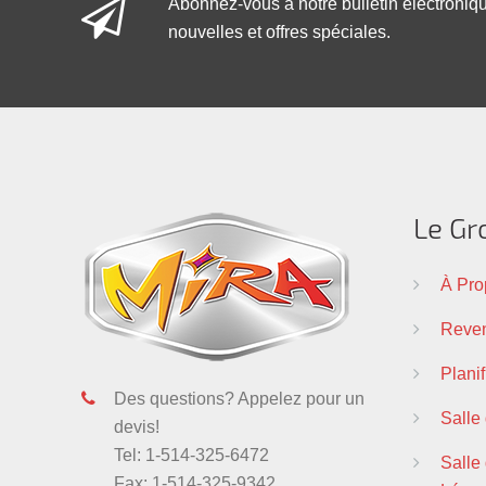
Abonnez-vous à notre bulletin électroniq
nouvelles et offres spéciales.
Le Gr
À Pro
Reven
Plani
Des questions? Appelez pour un
Salle
devis!
Tel: 1-514-325-6472
Salle 
Fax: 1-514-325-9342