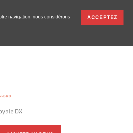
FRANÇAIS
votre navigation, nous considérons
ACCEPTEZ
S
0
SE CONNECTER
N-BRD
oyale DX