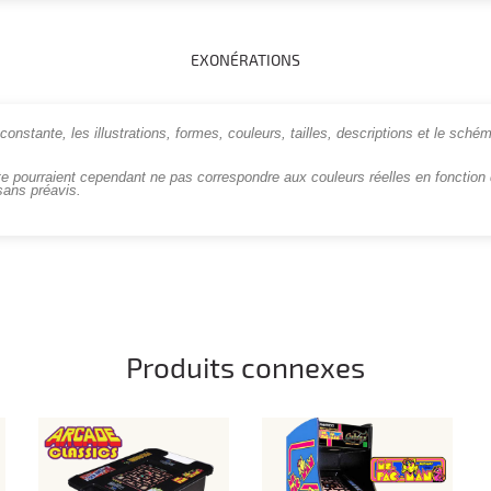
EXONÉRATIONS
onstante, les illustrations, formes, couleurs, tailles, descriptions et le schém
te pourraient cependant ne pas correspondre aux couleurs réelles en fonction d
sans préavis.
Produits connexes