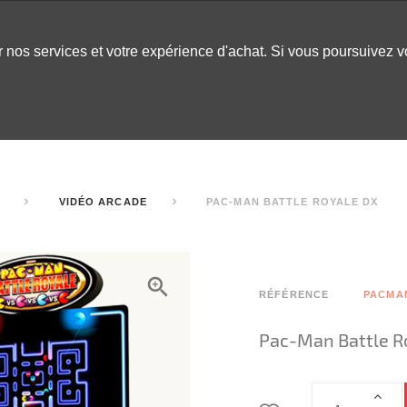
er nos services et votre expérience d'achat. Si vous poursuivez 
LABLES
DÉCOR
CHAPITEAUX
INSPO
ARCADE
VIDÉO ARCADE
PAC-MAN BATTLE ROYALE DX
RÉFÉRENCE
PACMA
Pac-Man Battle R