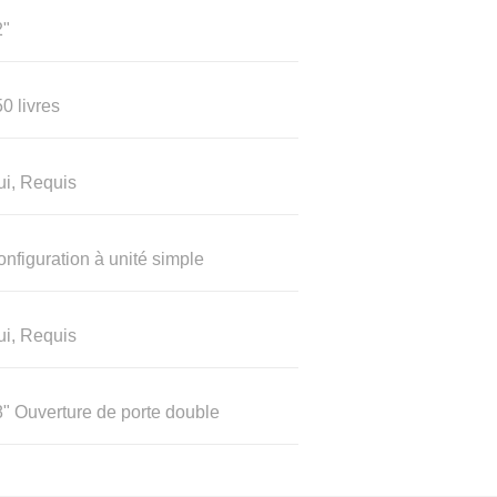
2"
0 livres
ui, Requis
nfiguration à unité simple
ui, Requis
" Ouverture de porte double