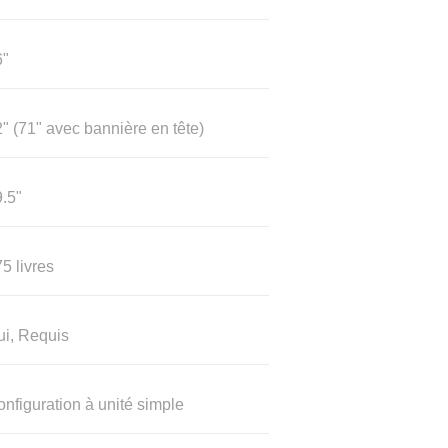
6"
" (71" avec bannière en tête)
.5"
5 livres
ui, Requis
nfiguration à unité simple