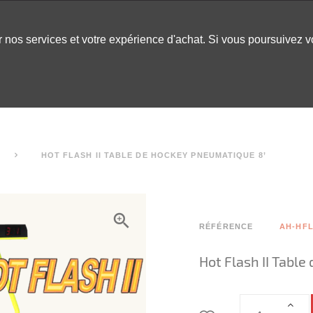
er nos services et votre expérience d'achat. Si vous poursuivez 
LABLES
DÉCOR
CHAPITEAUX
INSPO
ARCADE
HOT FLASH II TABLE DE HOCKEY PNEUMATIQUE 8’
RÉFÉRENCE
AH-HF
Hot Flash II Tabl