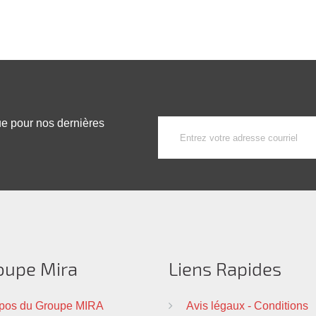
ue pour nos dernières
oupe Mira
Liens Rapides
pos du Groupe MIRA
Avis légaux - Conditions