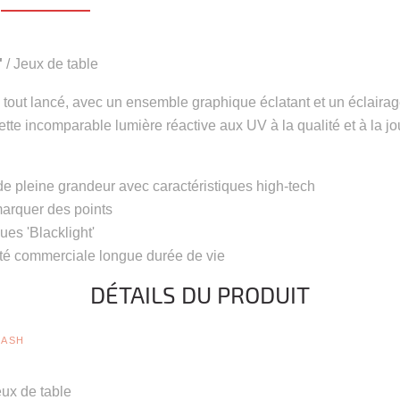
'
/ Jeux de table
ui a tout lancé, avec un ensemble graphique éclatant et un éclai
e incomparable lumière réactive aux UV à la qualité et à la joua
 pleine grandeur avec caractéristiques high-tech
rquer des points
es 'Blacklight'
té commerciale longue durée de vie
DÉTAILS DU PRODUIT
LASH
ux de table