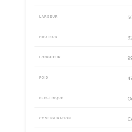
LARGEUR
5
HAUTEUR
32
LONGUEUR
99
POID
47
ÉLECTRIQUE
O
CONFIGURATION
Co