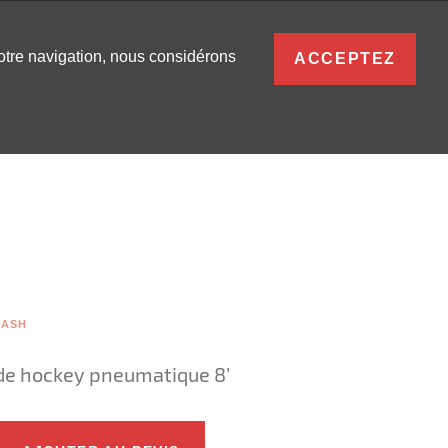
FRANÇAIS
votre navigation, nous considérons
ACCEPTEZ
S
0
SE CONNECTER
LASH
e de hockey pneumatique 8’