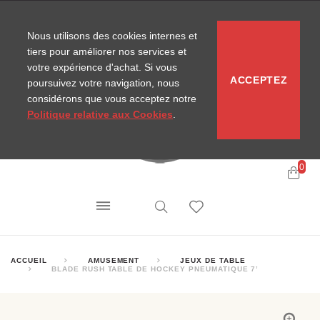
CONTACT
SITEMAP
NOUVELLES MIRA
Nous utilisons des cookies internes et
tiers pour améliorer nos services et
votre expérience d'achat. Si vous
ACCEPTEZ
poursuivez votre navigation, nous
considérons que vous acceptez notre
Politique relative aux Cookies
.
0
ACCUEIL
AMUSEMENT
JEUX DE TABLE
BLADE RUSH TABLE DE HOCKEY PNEUMATIQUE 7’