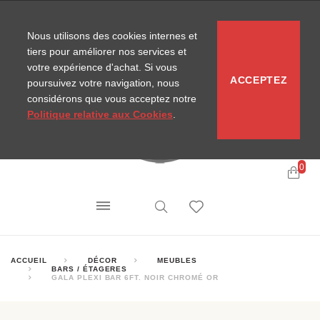
CONTACT
SITEMAP
NOUVELLES MIRA
Nous utilisons des cookies internes et
tiers pour améliorer nos services et
votre expérience d'achat. Si vous
ACCEPTEZ
poursuivez votre navigation, nous
considérons que vous acceptez notre
Politique relative aux Cookies
.
0
ACCUEIL
DÉCOR
MEUBLES
BARS / ÉTAGERES
GALA PLEXI BAR 6FT. NOIR CHROMÉ OR