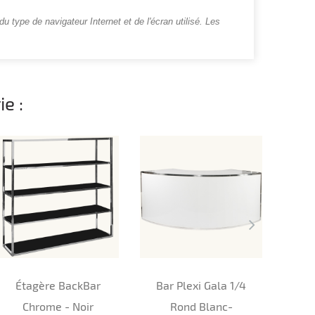
u type de navigateur Internet et de l'écran utilisé. Les
e :
Étagère BackBar
Bar Plexi Gala 1/4
Gal
Chrome - Noir
Rond Blanc-