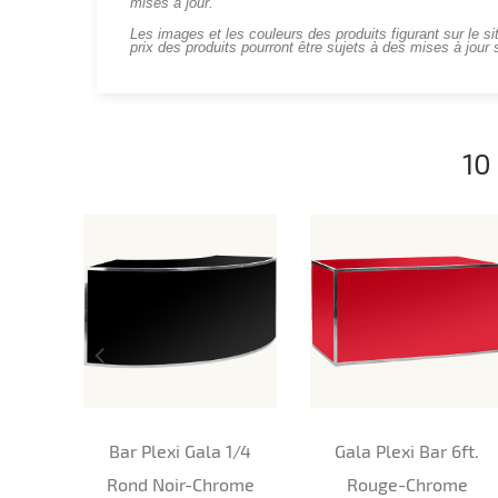
mises à jour.
Les images et les couleurs des produits figurant sur le si
prix des produits pourront être sujets à des mises à jour 
10
Bar Plexi Gala 1/4
Gala Plexi Bar 6ft.
Rond Noir-Chrome
Rouge-Chrome