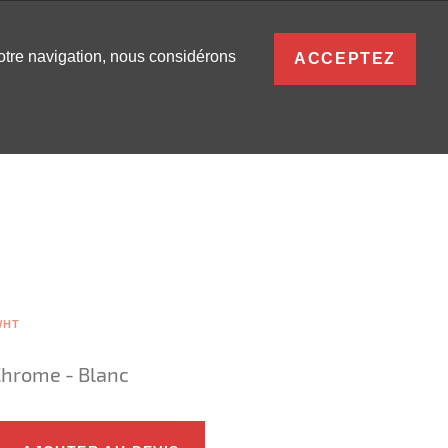
FRANÇAIS
votre navigation, nous considérons
ACCEPTEZ
S
0
SE CONNECTER
WHT
Chrome - Blanc