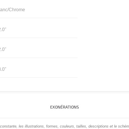
lanc/Chrome
.0"
.0"
.0"
EXONÉRATIONS
onstante, les illustrations, formes, couleurs, tailles, descriptions et le schém