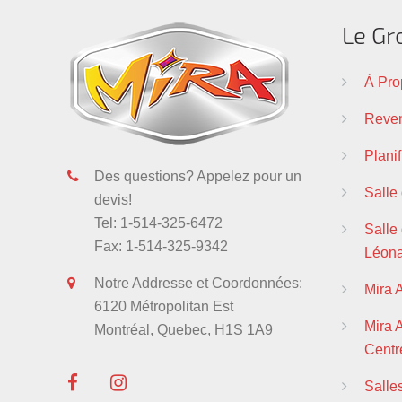
Le Gr
À Pro
Reven
Plani
Des questions? Appelez pour un
Salle
devis!
Tel: 1-514-325-6472
Salle 
Fax: 1-514-325-9342
Léon
Notre Addresse et Coordonnées:
Mira 
6120 Métropolitan Est
Mira
Montréal, Quebec, H1S 1A9
Centre
Salle