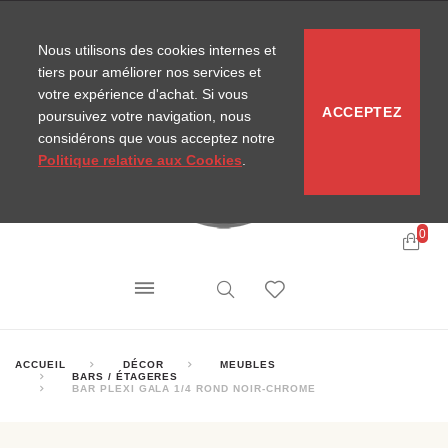
CONTACT
SITEMAP
NOUVELLES MIRA
Nous utilisons des cookies internes et
tiers pour améliorer nos services et
votre expérience d'achat. Si vous
ACCEPTEZ
poursuivez votre navigation, nous
considérons que vous acceptez notre
Politique relative aux Cookies
.
0
ACCUEIL
DÉCOR
MEUBLES
BARS / ÉTAGERES
BAR PLEXI GALA 1/4 ROND NOIR-CHROME