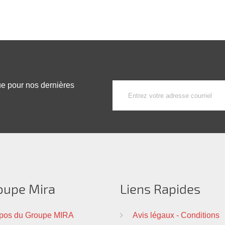
ue pour nos dernières
oupe Mira
Liens Rapides
pos du Groupe MIRA
Avis légaux - Conditions