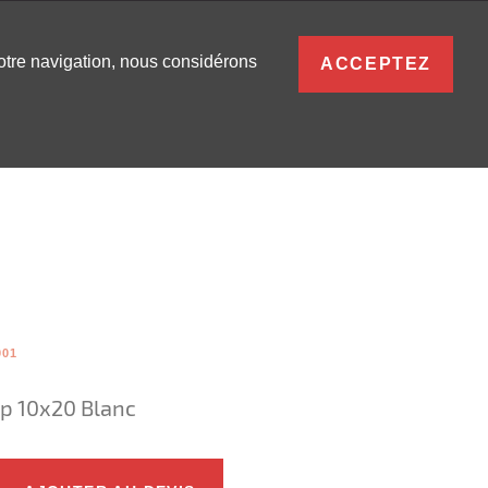
FRANÇAIS
votre navigation, nous considérons
ACCEPTEZ
S
0
SE CONNECTER
001
Up 10x20 Blanc