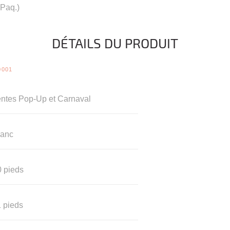
 Paq.)
DÉTAILS DU PRODUIT
0001
entes Pop-Up et Carnaval
lanc
0 pieds
 pieds