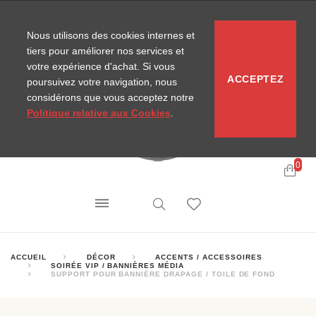
CONTACT
SITEMAP
NOUVELLES MIRA
Nous utilisons des cookies internes et
tiers pour améliorer nos services et
votre expérience d'achat. Si vous
ACCEPTEZ
poursuivez votre navigation, nous
considérons que vous acceptez notre
Politique relative aux Cookies
.
0
ACCUEIL
DÉCOR
ACCENTS / ACCESSOIRES
SOIRÉE VIP / BANNIÈRES MÉDIA
SUPPORT POUR BANNIÈRE DRAPAGE / TOILE DE FOND