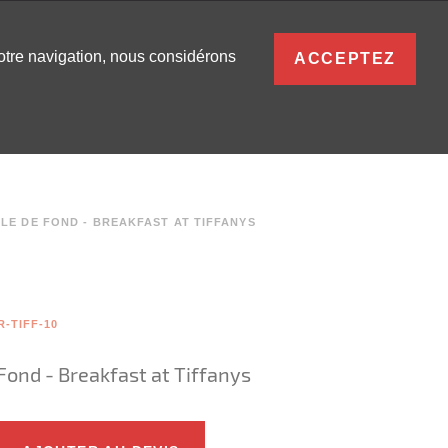
FRANÇAIS
votre navigation, nous considérons
ACCEPTEZ
S
0
SE CONNECTER
LE DE FOND - BREAKFAST AT TIFFANYS
-TIFF-10
Fond - Breakfast at Tiffanys