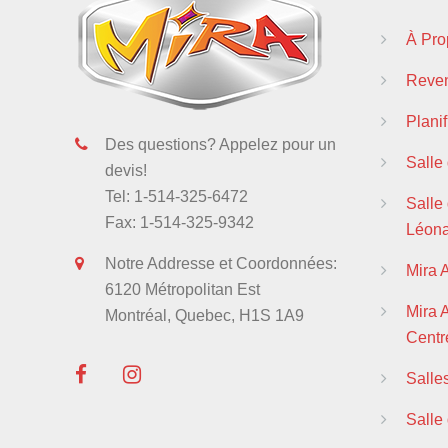
À Pro
Reven
Plani
Des questions? Appelez pour un
Salle
devis!
Tel: 1-514-325-6472
Salle 
Fax: 1-514-325-9342
Léon
Notre Addresse et Coordonnées:
Mira 
6120 Métropolitan Est
Mira
Montréal, Quebec, H1S 1A9
Centre
Salle
Salle