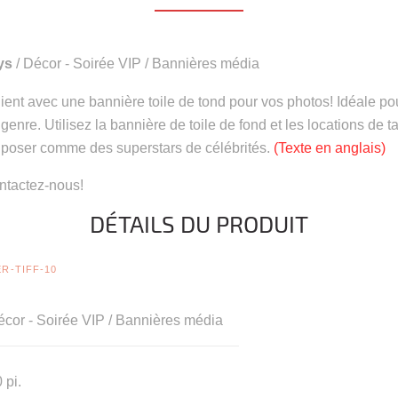
nys
/ Décor - Soirée VIP / Bannières média
lient avec une bannière toile de tond pour vos photos! Idéale po
 genre. Utilisez la bannière de toile de fond et les locations d
 poser comme des superstars de célébrités.
(Texte en anglais)
tactez-nous!
DÉTAILS DU PRODUIT
R-TIFF-10
cor - Soirée VIP / Bannières média
 pi.