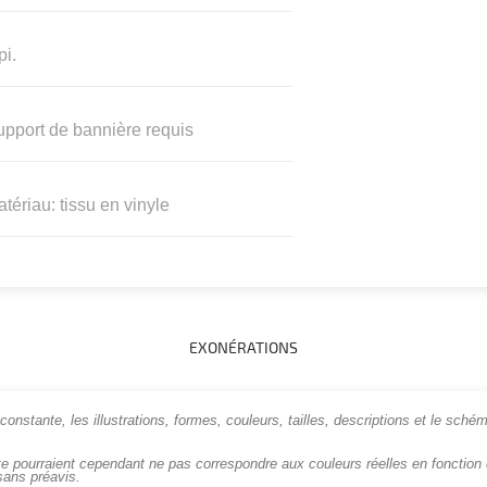
pi.
pport de bannière requis
tériau: tissu en vinyle
EXONÉRATIONS
onstante, les illustrations, formes, couleurs, tailles, descriptions et le schém
te pourraient cependant ne pas correspondre aux couleurs réelles en fonction d
sans préavis.