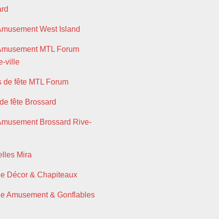
ard
Amusement West Island
 Amusement MTL Forum
-ville
s de fête MTL Forum
 de fête Brossard
Amusement Brossard Rive-
lles Mira
ie Décor & Chapiteaux
ie Amusement & Gonflables