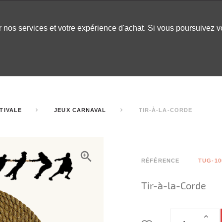
er nos services et votre expérience d'achat. Si vous poursuivez 
LABLES
DÉCOR
CHAPITEAUX
INSPO
ARCADE
TIVALE
JEUX CARNAVAL
TIR-À-LA-CORDE
RÉFÉRENCE
TUG-10
Tir-à-la-Corde