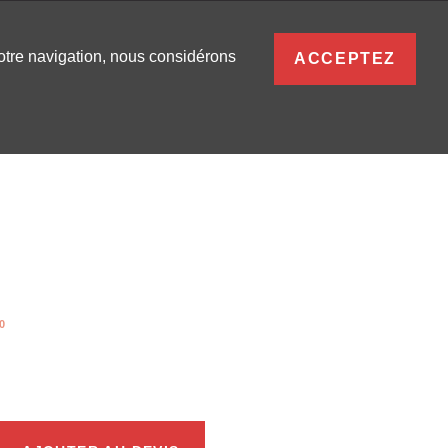
FRANÇAIS
votre navigation, nous considérons
ACCEPTEZ
S
0
SE CONNECTER
0