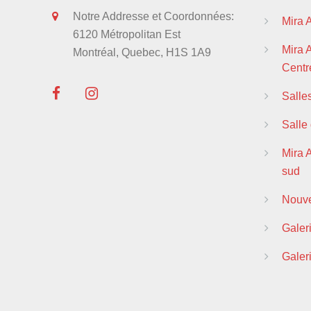
Notre Addresse et Coordonnées:
Mira 
6120 Métropolitan Est
Mira
Montréal, Quebec, H1S 1A9
Centre
Salle
Salle
Mira 
sud
Nouve
Galer
Galer