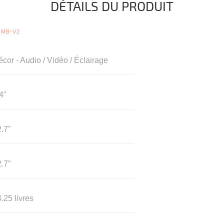
DÉTAILS DU PRODUIT
SMB-V2
cor - Audio / Vidéo / Éclairage
4"
.7"
.7"
.25 livres