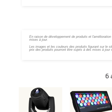
En raison de développement de produits et l'amélioration c
mises à jour.
Les images et les couleurs des produits figurant sur le si
prix des produits pourront être sujets à des mises à jour 
6 