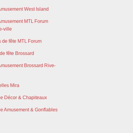
Amusement West Island
 Amusement MTL Forum
-ville
s de fête MTL Forum
 de fête Brossard
Amusement Brossard Rive-
lles Mira
ie Décor & Chapiteaux
ie Amusement & Gonflables