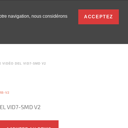
FRANÇAIS
votre navigation, nous considérons
ACCEPTEZ
S
0
SE CONNECTER
 VIDÉO DEL VID7-SMD V2
MB-V2
EL VID7-SMD V2