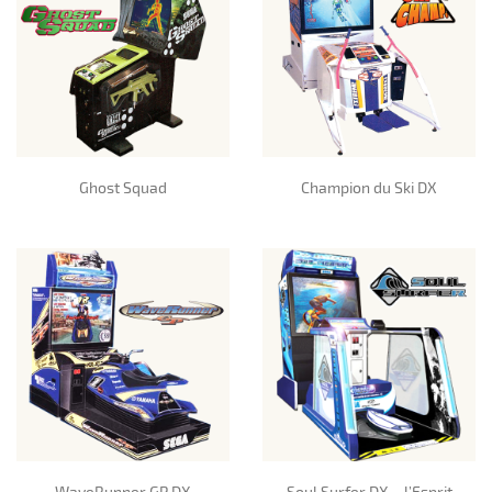
Ghost Squad
Champion du Ski DX
WaveRunner GP DX
Soul Surfer DX – l’Esprit