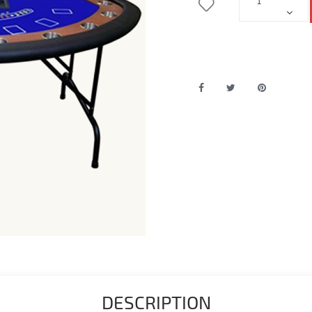
DESCRIPTION