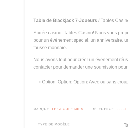
Table de Blackjack 7-Joueurs
/ Tables Casin
Soirée casino! Tables Casino! Nous vous propo
pour un événement spécial, un anniversaire, un
fausse monnaie.
Nous avons tout pour créer un événement réussi
contacter pour demander une soumission pour la 
• Option: Option: Option: Avec ou sans crou
MARQUE
LE GROUPE MIRA
RÉFÉRENCE
22224
TYPE DE MODÈLE
T