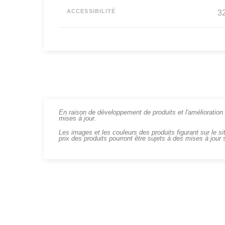
ACCESSIBILITÉ
32
En raison de développement de produits et l'amélioration c
mises à jour.
Les images et les couleurs des produits figurant sur le si
prix des produits pourront être sujets à des mises à jour 