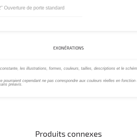
" Ouverture de porte standard
EXONÉRATIONS
onstante, les illustrations, formes, couleurs, tailles, descriptions et le schém
te pourraient cependant ne pas correspondre aux couleurs réelles en fonction d
sans préavis.
Produits connexes