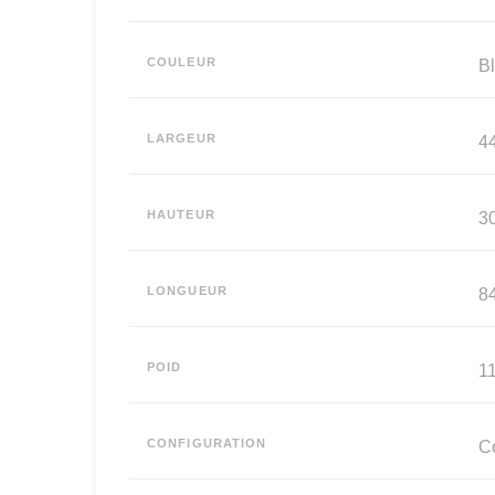
COULEUR
Bl
LARGEUR
4
HAUTEUR
30
LONGUEUR
8
POID
11
CONFIGURATION
Co