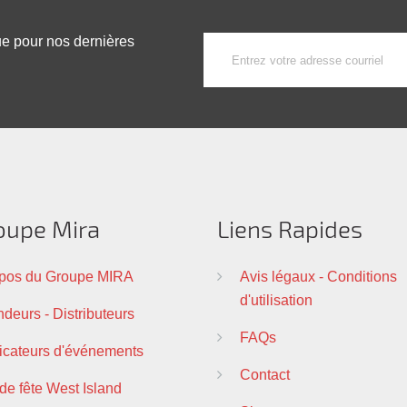
ue pour nos dernières
oupe Mira
Liens Rapides
pos du Groupe MIRA
Avis légaux - Conditions
d'utilisation
deurs - Distributeurs
FAQs
ficateurs d'événements
Contact
 de fête West Island