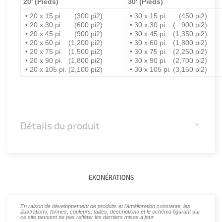
20' (Pieds)
30'
(
Pieds
)
• 20 x 15 pi. (300 pi2)
• 30 x 15 pi. (45
0 pi2)
• 20 x 30 pi. (600 pi2)
• 30 x 30 pi. ( 9
00 pi2)
• 20 x 45 pi. (900 pi2)
• 30 x 45 pi. (1,3
5
0
pi2)
• 20 x 60 pi. (1,200 pi2)
• 30 x 60 pi. (1,8
00
pi2)
• 20 x 75 pi. (1,500 pi2)
• 30 x 75 pi. (2,2
50
pi2)
• 20 x 90 pi. (1,800 pi2)
• 30 x 90 pi. (2,7
00 pi2)
• 20 x 105 pi. (2,100 pi2)
• 30 x 105 pi. (3,1
5
0 pi2)
Détails du produit
EXONÉRATIONS
En raison de développement de produits et l'amélioration constante, les
illustrations, formes, couleurs, tailles, descriptions et le schéma figurant sur
ce site peuvent ne pas refléter les derniers mises à jour.