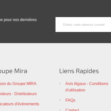
ue pour nos dernières
oupe Mira
Liens Rapides
pos du Groupe MIRA
Avis légaux - Conditions
d'utilisation
deurs - Distributeurs
FAQs
ficateurs d'événements
Contact