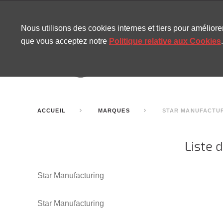
CONTACT
SITEMAP
NOUVELLES MIRA
Nous utilisons des cookies internes et tiers pour amélior
que vous acceptez notre
Politique relative aux Cookies
.
AMUSEMENT
GONF
SALLES DE FÊTE
ACCUEIL
MARQUES
STAR MANUFACTU
Liste 
Star Manufacturing
Star Manufacturing