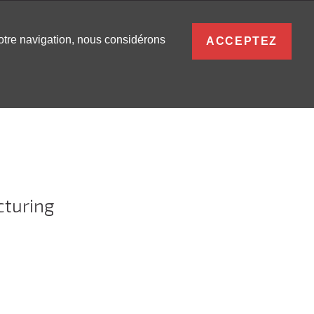
FRANÇAIS
votre navigation, nous considérons
ACCEPTEZ
S
0
SE CONNECTER
cturing