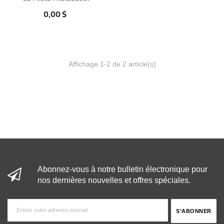
Prix
0,00 $
Affichage 1-2 de 2 article(s)
Abonnez-vous à notre bulletin électronique pour
nos dernières nouvelles et offres spéciales.