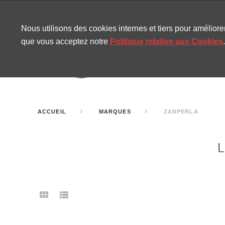
CONTACT
SITEMAP
NOUVELLES MIRA
Nous utilisons des cookies internes et tiers pour amélior
que vous acceptez notre
Politique relative aux Cookies
.
AMUSEMENT
GONF
SALLES DE FÊTE
ACCUEIL
MARQUES
ZANPERLA
L