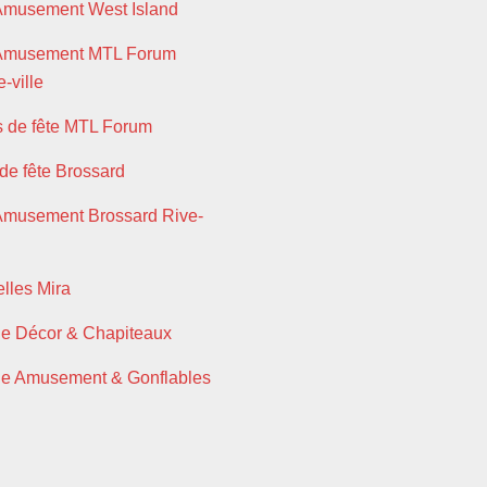
Amusement West Island
 Amusement MTL Forum
-ville
s de fête MTL Forum
 de fête Brossard
Amusement Brossard Rive-
lles Mira
ie Décor & Chapiteaux
ie Amusement & Gonflables