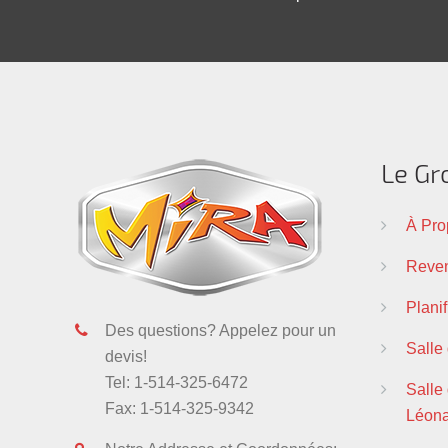
Le Gr
À Pro
Reven
Plani
Des questions? Appelez pour un
Salle
devis!
Tel: 1-514-325-6472
Salle 
Fax: 1-514-325-9342
Léon