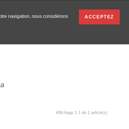
FRANÇAIS
votre navigation, nous considérons
ACCEPTEZ
S
0
SE CONNECTER
la
Affichage 1-1 de 1 article(s)